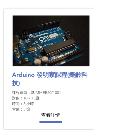
Arduino 發明家課程
(樂齡科
技)
課程編號：SUMMER20/1001
對象：10－15歲
時間：​3 小時
堂數：5 節
查看詳情