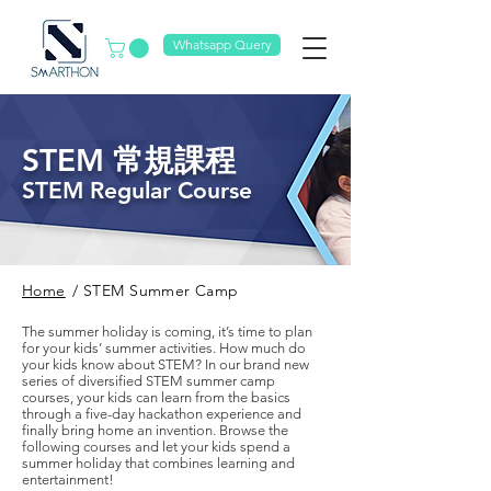
Whatsapp Query
​STEM 常規課程
STEM Regular Course
Home
/
STEM Summer Camp
The summer holiday is coming, it’s time to plan
for your kids’ summer activities. How much do
your kids know about STEM? In our brand new
series of diversified STEM summer camp
courses, your kids can learn from the basics
through a five-day hackathon experience and
finally bring home an invention. Browse the
following courses and let your kids spend a
summer holiday that combines learning and
entertainment!