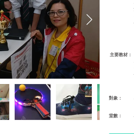
​主要教材：
對象：
​堂數：