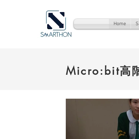
Home
S
Micro:bit高