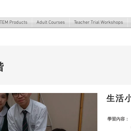
TEM Products
Adult Courses
Teacher Trial Workshops
階
生活
學習內容：