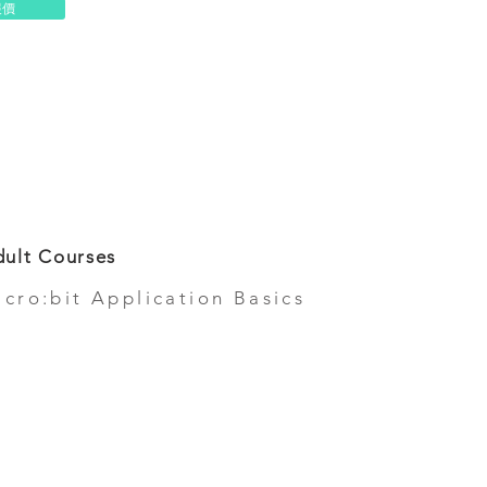
報價
ult Courses
icro:bit Application Basics