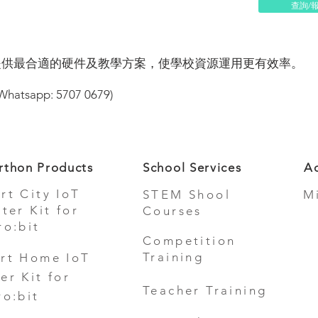
查詢/
提供最合適的硬件及教學方案，使學校資源運用更有效率。
app: 5707 0679)
rthon Products
School Services
Ad
rt City IoT
STEM Shool
M
rter Kit for
Courses
ro:bit
Competition
Training
rt Home IoT
er Kit for
Teacher Training
ro:bit