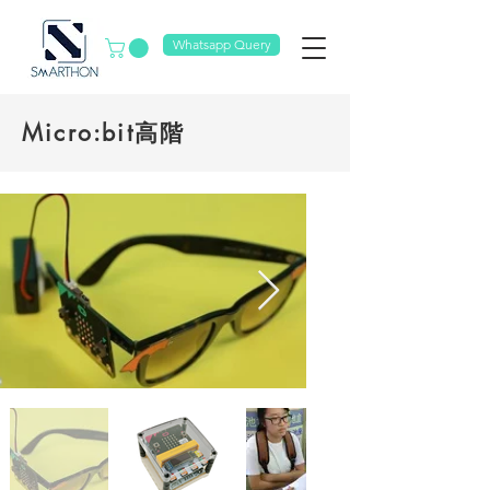
Whatsapp Query
Micro:bit高階