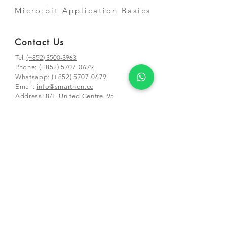
Micro:bit Application Basics
Contact Us
Tel:
(+852) 3500-3963
Phone:
(+852) 5707-0679
Whatsapp:
(+852) 5707-0679
​Email:
info@smarthon.cc
Address: 8/F, United Centre, 95
Queensway, Hong Kong
Mailing and class address:
Unit 01-03 &
05-06, 25/F, CDW Building, 388 Castle
Peak Road,
Tsuen Wan, Hong Kong
Schools and Partners