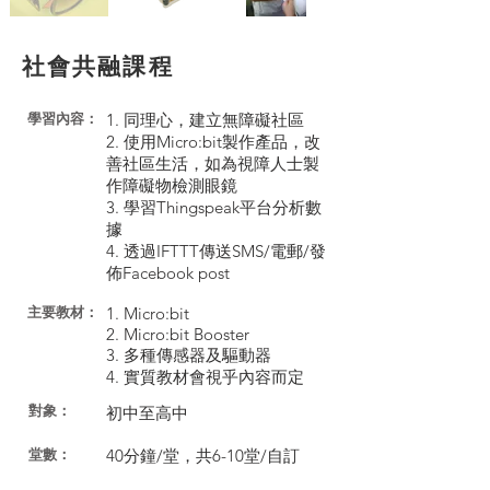
社會共融課程
1. 同理心，建立無障礙社區
學習內容：
2. 使用Micro:bit製作產品，改
善社區生活，如為視障人士製
作障礙物檢測眼鏡
3. 學習Thingspeak平台分析數
據
4. 透過IFTTT傳送SMS/電郵/發
佈Facebook post
1. Micro:bit
​主要教材：
2. Micro:bit Booster
3. 多種傳感器及驅動器
4. 實質教材會視乎內容而定
對象：
初中至高中
40分鐘/堂，共6-10堂/自訂
​堂數：