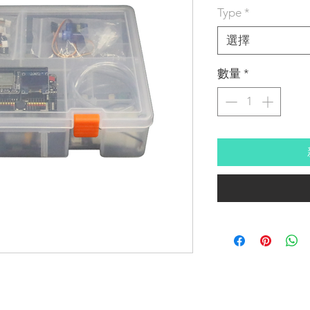
格
Type
*
選擇
數量
*