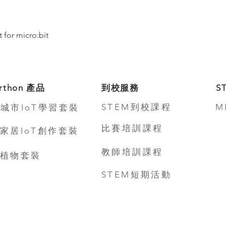
快速瀏覽
 for micro:bit
rthon 產品
到校服務
S
STEM到校課程
M
城市IoT學習套裝
比賽培訓課程
家居IoT創作套裝
教師培訓課程
植物套裝
STEM短期活動