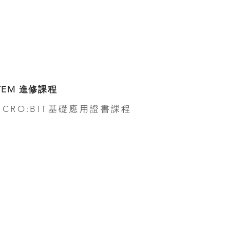
Smarthon Smart Home IoT Mak
無庫存
TEM 進修課程
ICRO:BIT基礎應用證書課程