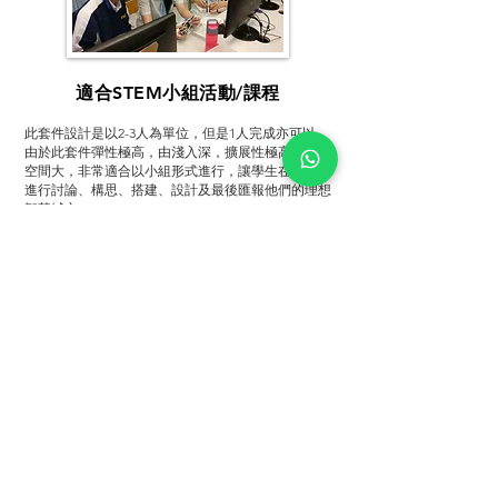
適合STEM小組活動/課程
此套件設計是以2-3人為單位，但是1人完成亦可以。
由於此套件彈性極高，由淺入深，擴展性極高，設計
空間大，非常適合以小組形式進行，讓學生在小組內
進行討論、構思、搭建、設計及最後匯報他們的理想
智慧城市。
此課程特別適合電腦本科，教授全級學生基礎案例，
然後讓學生們發揮創意，選擇不同難度，添加不同的
功能，建構他們的理想智慧城市。主題包括智慧住
宅、綠色城市或智慧交通及安全等。在學習的過程，
能培養學生不同的軟技能包括編程能力、電子知識、
邏輯思維、創意及溝通技巧等。
教師評價