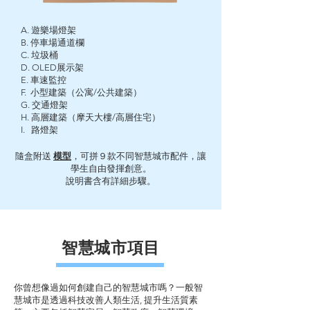
A. 遊樂場燈架
B. 停車場通道欄
C. 垃圾桶
D. OLED展示架
E. 車速監控
F. 小型建築（公寓/公共建築）
G. 交通燈架
H. 高層建築（摩天大樓/高層住宅）
I. 路燈架
隨盒附送
模型
，可拼９款不同智慧城市配件，讓
學生自由發揮創意。
說明書含有詳細步驟。
智慧城市項目
你曾想像過如何創建自己的智慧城市嗎？一般智
慧城市是透過科技改善人類生活, 提升生活質素