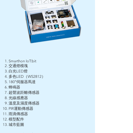
Smarthon IoT:bit
交通燈模塊
白光LED燈
多色LED（WS2812）
180°伺服器馬達
蜂鳴器
超聲波距離傳感器
光線感應器
溫度及濕度傳感器
PIR運動傳感器
雨滴傳感器
模型配件
​城市藍圖