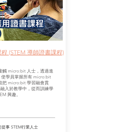
課程 (STEM 導師證書課程)
icro:bit 人士，透過進
，使學員掌握所有 micro:bit
icro:bit 學習融會貫
 課程融入於教學中，從而訓練學
EM 興趣。
有意從事 STEM行業人士