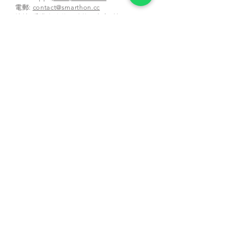
​電郵:
contact@smarthon.cc
地址: 香港金鐘道95號統一中心8樓
郵寄及上課地址:新界荃灣青山公路388 號中
染大廈25 樓01-03 及05-06 室
合作學校及夥伴