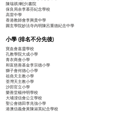
陳瑞祺(喇沙)書院
保良局余李慕芬紀念學校
高雷中學
香港教師會李興貴中學
圓玄學院妙法寺內明陳呂重德紀念中學
小學 (排名不分先後)
寶血會嘉靈學校
孔教學院大成小學
青衣商會小學
和富慈善基金李宗德小學
獅子會何德心小學
祖堯天主教小學
荃灣天主教小學
沙田官立小學
樂善堂楊仲明學校
大埔浸信會公立學校
聖公會德田李兆強小學
港澳信義會黃陳淑英紀念學校