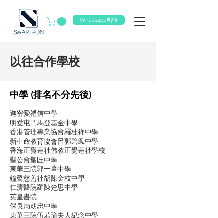
Whatsapp查詢
以往合作學校
中學 (排名不分先後)
迦密愛禮信中學
明愛屯門馬登基金中學
香港管理專業協會羅桂祥中學
新生命教育協會呂郭碧鳳中學
香海正覺蓮社佛教正覺蓮社學校
聖公會聖匠中學
東華三院郭一葦中學
鐘聲慈善社胡陳金枝中學
仁濟醫院羅陳楚思中學
英皇書院
保良局胡忠中學
東華三院伍若瑜夫人紀念中學