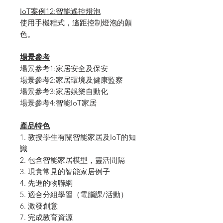
IoT案例12:智能遙控燈泡
使用手機程式，遙距控制燈泡的顏
色。
場景參考
場景參考1:家居安全及保安
場景參考2:家居環境及健康監察
場景參考3:家居娛樂自動化
場景參考4:智能IoT家居
產品特色
1. 教授學生有關智能家居及IoT的知
識
2. 包含智能家居模型，靈活間隔
3. 現實常見的智能家居例子
4. 先進的物聯網
5. 適合分組學習（電腦課/活動）
6. 激發創意
7. 完成教育資源