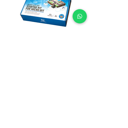
Smarthon Smart City IoT Starter
Smarthon Smart Home 
Kit for micro:bit
Maker Kit for micro:bit
無庫存
一般價格
促銷價格
HK$778.00
HK$698.00
STEM 產品
MICRO:BIT 套裝
POCKETLAB
STEM 科學套裝