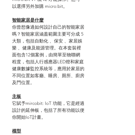
以選擇另外加購 micro:bit。
智能家居是什麼
你曾想像過如何設計自己的智能家居
嗎？智能家居涵蓋範圍主要可分成 5
大類，包括自動化 、保安 、家居娛
樂 、健康及能源管理。在本套裝裡
面包含12個案例，由簡單至物聯網
程度，包括人行感應器LED燈和家庭
健康數據監控系統等，應用於家居的
不同位置如客廳、睡房、厠所、廚房
及門位置。
主板
它賦予mircobit: IoT 功能，它是經過
設計的延伸板，包括了所有功能以便
你開始IoT計畫。
模型