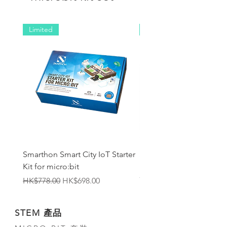
Limited
NEW
Smarthon Smart City IoT Starter
Smarthon Smart Home 
Kit for micro:bit
Maker Kit for micro:bit
無庫存
一般價格
促銷價格
HK$778.00
HK$698.00
STEM 產品