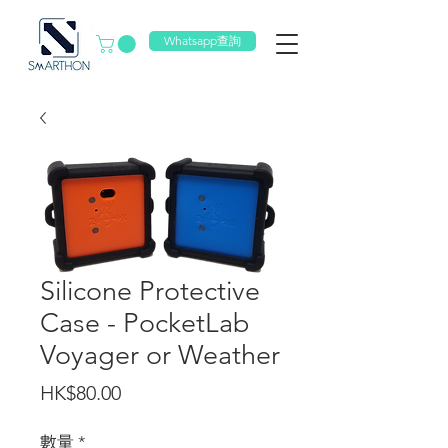
Whatsapp查詢
Silicone Protective
Case - PocketLab
Voyager or Weather
價
HK$80.00
格
數量
*