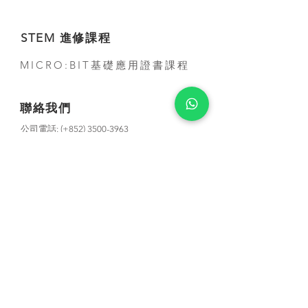
STEM 進修課程
MICRO:BIT基礎應用證書課程
聯絡我們
公司電話:
(+852) 3500-3963
電話:
(+852) 5707-0679
Whatsapp:
(+852) 5707-0679
​電郵:
contact@smarthon.cc
地址: 香港金鐘道95號統一中心8樓
郵寄及上課地址:新界荃灣青山公路388 號中
染大廈25 樓01-03 及05-06 室
合作學校及夥伴