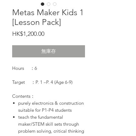
Metas Maker Kids 1
[Lesson Pack]
價
HK$1,200.00
格
無庫存
Hours ：6
Target ：P. 1 –P. 4 (Age 6-9)
Contents：
purely electronics & construction
suitable for P1-P4 students
teach the fundamental
maker/STEM skill sets through
problem solving, critical thinking