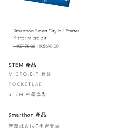
Smarthon Smart City IoT Starter
Smarthon Smart Home 
Kit for micro:bit
Maker Kit for micro:bit
無庫存
一般價格
促銷價格
HK$778.00
HK$698.00
STEM 產品
MICRO:BIT 套裝
POCKETLAB
STEM 科學套裝
Smarthon 產品
智慧城市IoT學習套裝