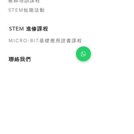
教師培訓課程
STEM短期活動
STEM 進修課程
MICRO:BIT基礎應用證書課程
聯絡我們
公司電話:
(+852) 3500-3963
電話:
(+852) 5707-0679
Whatsapp:
(+852) 5707-0679
​電郵:
contact@smarthon.cc
地址: 香港金鐘道95號統一中心8樓
郵寄及上課地址:新界荃灣青山公路388 號中
染大廈25 樓01-03 及05-06 室
合作學校及夥伴