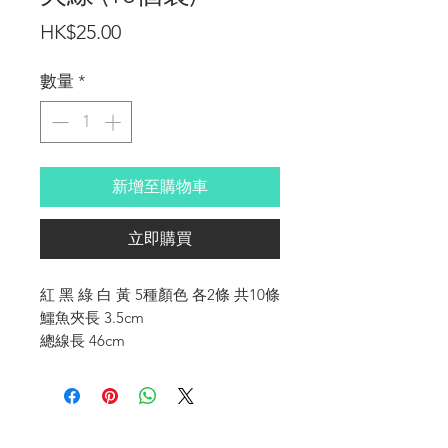
價
HK$25.00
格
數量
*
新增至購物車
立即購買
紅 黑 綠 白 黃 5種顏色 各2條 共10條
鱷魚夾長 3.5cm
總線長 46cm