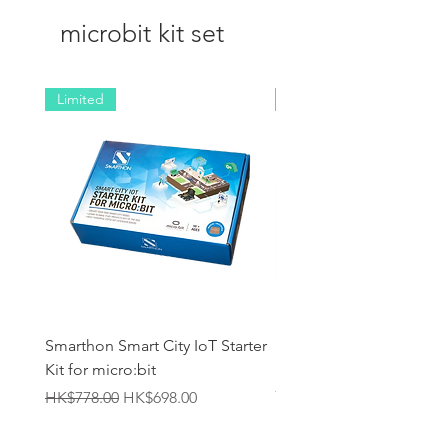
microbit kit set
Limited
NEW
Smarthon Smart City IoT Starter
Smarthon Smart Home 
Kit for micro:bit
Maker Kit for micro:bit
無庫存
一般價格
促銷價格
HK$778.00
HK$698.00