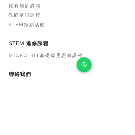
比賽培訓課程
教師培訓課程
STEM短期活動
STEM 進修課程
MICRO:BIT基礎應用證書課程
聯絡我們
公司電話:
(+852) 3500-3963
電話:
(+852) 5707-0679
Whatsapp:
(+852) 5707-0679
​電郵:
contact@smarthon.cc
地址: 香港金鐘道95號統一中心8樓
郵寄及上課地址:新界荃灣青山公路388 號中
染大廈25 樓01-03 及05-06 室