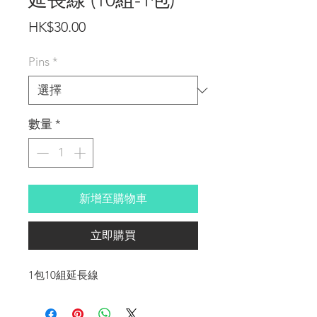
延長線 (10組-1包)
價
HK$30.00
格
Pins
*
數量
*
新增至購物車
立即購買
1包10組延長線