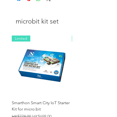
microbit kit set
Limited
NEW
Smarthon Smart City IoT Starter
Smarthon Smart Home 
Kit for micro:bit
Maker Kit for micro:bit
無庫存
一般價格
促銷價格
HK$778.00
HK$698.00