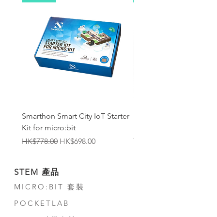
Smarthon Smart City IoT Starter
Smarthon Smart Home 
Kit for micro:bit
Maker Kit for micro:bit
無庫存
一般價格
促銷價格
HK$778.00
HK$698.00
STEM 產品
MICRO:BIT 套裝
POCKETLAB