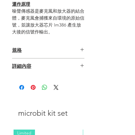
運作原理
噪聲傳感器是麥克風和放大器的結合
體，麥克風會捕獲來自環境的原始信
號，並讓放大器芯片 lm386 產生放
大後的信號作輸出。
規格
電源電壓：3.3伏 – 5伏
詳細內容
接口：模擬
輸出範圍：0~3.5伏
https://smarthon-docs-
en.readthedocs.io/en/latest/Sensors
_and_actuators/Noise_sensor.html
microbit kit set
Limited
NEW