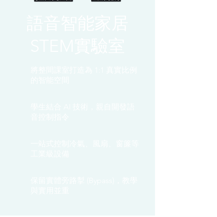
語音智能家居
STEM實驗室
將整間課室打造為 1:1 真實比例
的智能空間
學生結合 AI 技術，親自開發語
音控制指令
一站式控制冷氣、風扇、窗簾等
工業級設備
保留實體旁路掣 (Bypass)，教學
與實用並重