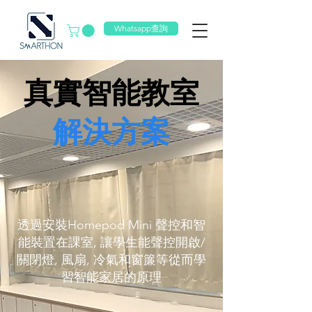
Whatsapp查詢
真實智能教室
解決方案
透過安裝Homepod Mini 聲控和智
能裝置在課室, 讓學生能聲控開啟/
關閉燈, 風扇, 冷氣和窗簾等從而學
習智能家居的原理