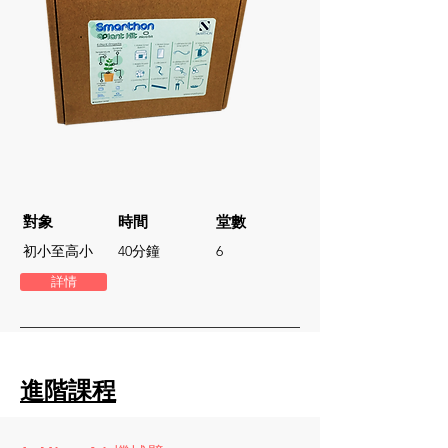
對象
時間
堂數
初小至高小
​40分鐘
6
詳情
進階課程