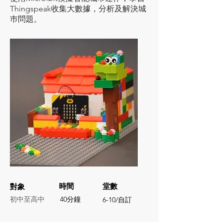
Thingspeak收集大數據，分析及解決城
巿問題。
​時間
堂數
對象
初中至高中
40分鐘
6-10/自訂