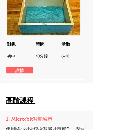
對象
時間
堂數
​初中
​40分鐘
6-10
詳情
高階課程
1. Micro:bit智能城巿
使用Micro:bit模擬智能城巿運作，學習