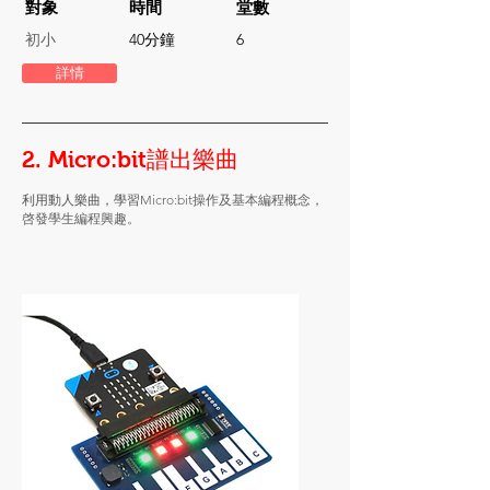
對象
​時間
堂數
初小
40分鐘
6
詳情
2. Micro:bit譜出樂曲
利用動人樂曲，學習
Micro:bit操作及基本編程概念，
啓發學生編程興趣。