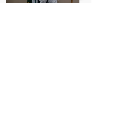
時間
堂數
對象
初中至高中
​40分鐘
6-10/自訂
詳情
根據不同課程及預算，為老師提供最合
適的硬件及教學方案，使學校資源運用