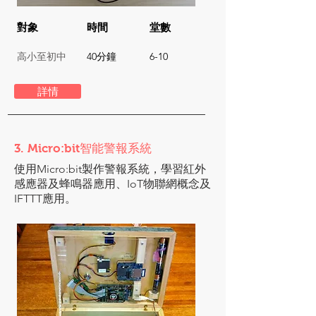
對象
時間
堂數
高小至初中
40分鐘
6-10
詳情
3. Micro:bit智能警報系統
使用Micro:bit製作警報系統，學習紅外
感應器及蜂鳴器應用、IoT物聯網概念及
IFTTT應用。