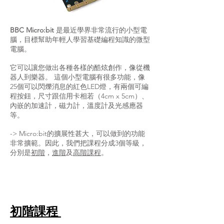
BBC Micro:bit
是最近學界非常流行的小型電
腦，目標幫助年輕人學習基礎編程知識的微型
電腦。
它可以讓您做出各種各樣的酷炫創作，像從機
器人到樂器。 這個小型電腦有很多功能，像
25個可以閃爍消息的紅色LED燈，有兩個可編
程按鈕，尺寸跟信用卡相若（4cm x 5cm）、
內嵌的加速計，磁力計，溫度計及光感應器
等。
-> Micro:bit的擴展性甚大，可以做到的功能
非常擴範。因此，我們把課程分成3個等級，
分別是
初階
，
進階
及
高階課程
。
初階課程