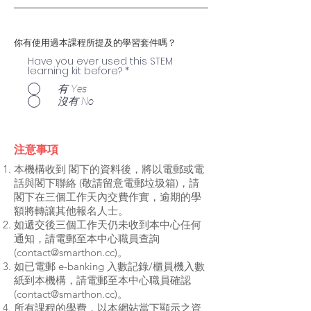
你有使用過本課程所提及的學習套件嗎？
Have you ever used this STEM
learning kit before?
*
有 Yes
沒有 No
注意事項
本機構收到 閣下的資料後，將以電郵或電
話與閣下聯絡 (敬請留意電郵垃圾箱)，請
閣下在三個工作天內交費作實，逾期的學
額將轉讓其他報名人士。
如遞交後三個工作天仍未收到本中心任何
通知，請電郵至本中心職員查詢
(
contact@smarthon.cc
)。
如已電郵 e-banking 入數記錄/櫃員機入數
紙到本機構，請電郵至本中心職員確認
(
contact@smarthon.cc
)。
所有課程的學費，以本網站當下顯示之資