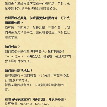
學員會在導師指導下完成一件發明品。另外，出
席率達 80% 的學員將獲頒發證書乙張。
我對課程感興趣，但還需更多時間考慮，可以先
預留學位嗎？
您可按「立即報名」然後點擊「手動付款」，我
們將會為您預留學位，請於報名後三天內付款以
確認學位。
如何付款？
我們接受手動付款(FPS轉數快／銀行轉帳)和
PayPal(信用卡
，
不用登入)。報名後，確認電郵內
會有詳細付款程序。
如何前往課堂地點？
荃灣地鐵站 A 出口轉右，行5分鐘。南豐中心直
行/愉景新城旁邊。
新界荃灣西樓角路1－17號新領域廣場9樓912
室。
在報名時或課堂當日遇到問題，可以聯絡誰？
您可致電
3500 3963
／5707 0679