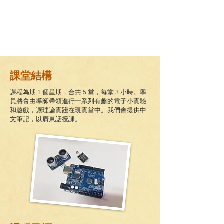
課堂結構
課程為期 1 個
星期
，合共 5
堂，每堂 3 小時。學
員將會由導師帶領進行一系列有趣的電子小實驗
和遊戲，讓理論實踐在現實當中。我們會提供
中
文筆記
，以
廣東話授課
。