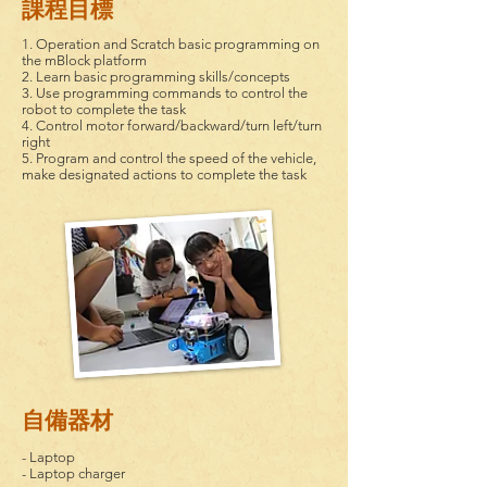
課程目標
1. Operation and Scratch basic programming on
the mBlock platform
2. Learn basic programming skills/concepts
3. Use programming commands to control the
robot to complete the task
4. Control motor forward/backward/turn left/turn
right
5. Program and control the speed of the vehicle,
make designated actions to complete the task
自備器材
- Laptop
- Laptop charger