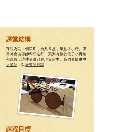
課堂結構
課程為期 1 個
星期
，合共 5
堂，每堂 3 小時。學
員將會由導師帶領進行一系列有趣的電子小實驗
和遊戲，讓理論實踐在現實當中。我們會提供
中
文筆記
，以
廣東話授課
。
課程目標