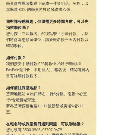
學員會在導師指導下完成一件發明品。另外，出
席率達 80% 的學員將獲頒發證書乙張。
我對課程感興趣，但還需更多時間考慮，可以先
預留學位嗎？
您可按「立即報名」然後點擊「手動付款」，我
們將會為您預留學位，請於報名後三天內付款以
確認學位。
如何付款？
我們接受手動付款(FPS轉數快／銀行轉帳)和
PayPal(信用卡
，
不用登入)。報名後，確認電郵內
會有詳細付款程序。
如何前往課堂地點？
荃灣地鐵站 A 出口轉右，行5分鐘。南豐中心直
行/愉景新城旁邊。
新界荃灣西樓角路1－17號新領域廣場9樓912
室。
在報名時或課堂當日遇到問題，可以聯絡誰？
您可致電
3500 3963
／5707 0679