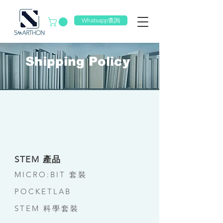
Whatsapp查詢
Shipping Policy
STEM 產品
MICRO:BIT 套裝
POCKETLAB
STEM 科學套裝