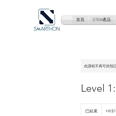
首頁
STEM產品
此課程不再可供預
Level 1:
1
港
已結束
已
HK$1
元