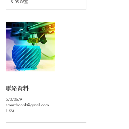
& 05-06室
聯絡資料
57070679
smarthonhk@gmail.com
HKG