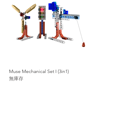
Muse Mechanical Set I (3in1)
無庫存