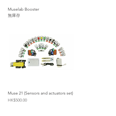
Muselab Booster
無庫存
Muse 21 (Sensors and actuators set)
價格
HK$500.00