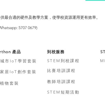
提供最合適的硬件及教學方案，使學校資源運用更有效率。
app: 5707 0679)
rthon 產品
到校服務
S
STEM到校課程
M
城市IoT學習套裝
比賽培訓課程
家居IoT創作套裝
教師培訓課程
植物套裝
STEM短期活動