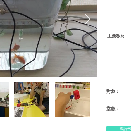
​主要教材：
對象：
​堂數：
查詢/