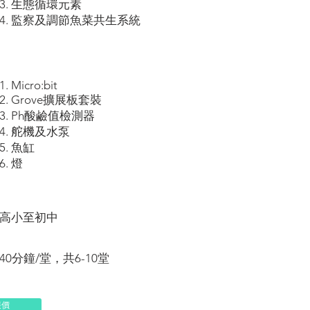
3. 生態循環元素
4. 監察及調節魚菜共生系統
1. Micro:bit
2. Grove擴展板套裝
3. Ph酸鹼值檢測器
4. 舵機及水泵
5. 魚缸
6. 燈
高小至初中
40分鐘/堂，共6-10堂
報價