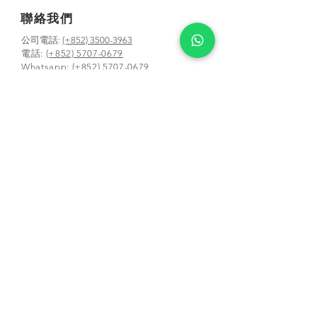
聯絡我們
公司電話:
(+852) 3500-3963
電話:
(+852) 5707-0679
Whatsapp:
(+852) 5707-0679
​電郵:
contact@smarthon.cc
地址: 香港金鐘道95號統一中心8樓
郵寄及上課地址:新界荃灣青山公路388 號中
染大廈25 樓01-03 及05-06 室
合作學校及夥伴