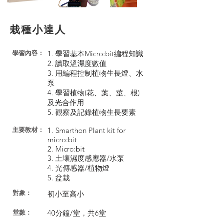
栽種小達人
1. 學習基本Micro:bit編程知識
學習內容：
2. 讀取溫濕度數值
3. 用編程控制植物生長燈、水
泵
4. 學習植物(花、葉、莖、根)
及光合作用
5. 觀察及記錄植物生長要素
1. Smarthon Plant kit for
​主要教材：
micro:bit
2. Micro:bit
3. 土壤濕度感應器/水泵
4. 光傳感器/植物燈
5. 盆栽
對象：
初小至高小
40分鐘/堂，共6堂
​堂數：