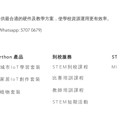
提供最合適的硬件及教學方案，使學校資源運用更有效率。
app: 5707 0679)
rthon 產品
到校服務
S
STEM到校課程
M
城市IoT學習套裝
比賽培訓課程
家居IoT創作套裝
教師培訓課程
植物套裝
STEM短期活動