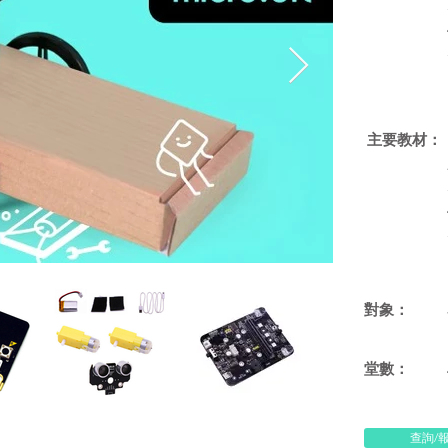
​主要教材：
對象：
​堂數：
查詢/