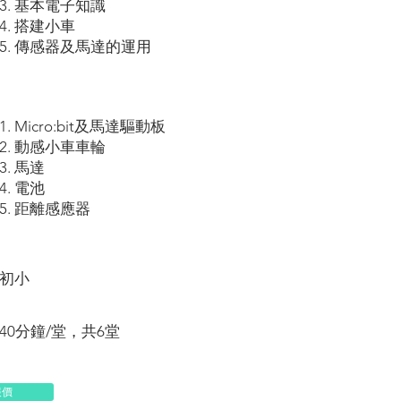
3. 基本電子知識
4. 搭建小車
5. ​傳感器及馬達的運用
1. Micro:bit及馬達驅動板
2. 動感小車車輪
3. 馬達
4. 電池
5. 距離感應器
初小
40分鐘/堂，共6堂
報價