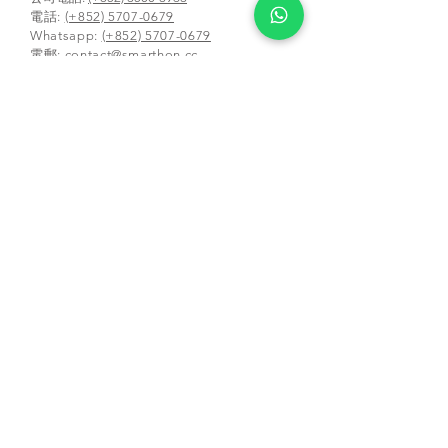
電話:
(+852) 5707-0679
Whatsapp:
(+852) 5707-0679
​電郵:
contact@smarthon.cc
地址: 香港金鐘道95號統一中心8樓
郵寄及上課地址:新界荃灣青山公路388 號中
染大廈25 樓01-03 及05-06 室
合作學校及夥伴