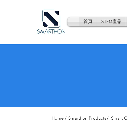
首頁
STEM產品
Home
/
Smarthon Products
/
Smart Ci