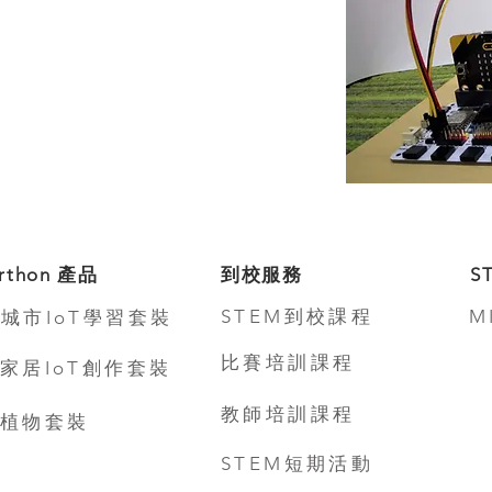
rthon 產品
到校服務
S
STEM到校課程
M
城市IoT學習套裝
比賽培訓課程
家居IoT創作套裝
教師培訓課程
植物套裝
STEM短期活動