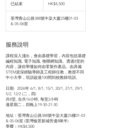
港
已結束
已
HK$4,500
元
結
束
荃灣青山公路388號中染大廈25樓01-03
& 05-06室
服務說明
課程深入淺出，會由基礎學習，內容包括基礎
編程知識, 電子知識, 物聯網知識。透過8堂的
內容，讓你學懂如何由零製作產品。由具備
STEM資深經驗導師及工程師任教，教授不同
中小大學，培訓超過100間到校教師培訓。
日期: ​ 2026年 6/1, 8/1, 15/1, 20/1, 27/1, 29/1,
5/2, 12/2 (二，四)
共8堂, 合共16小時, 每堂2小時
逢星期二，四晚上19:30-21:30
地址：荃灣青山公路388號中染大廈25樓01-03
& 05-06室 (荃灣愉景新城旁邊8咪半)
學費：HK$4,500