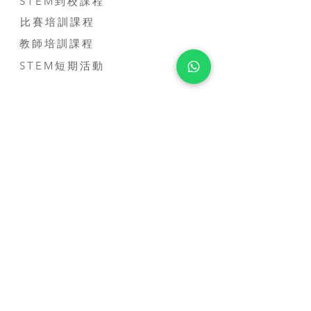
STEM到校課程
比賽培訓課程
教師培訓課程
STEM短期活動
STEM 進修課程
MICRO:BIT基礎應用證書課程
聯絡我們
公司電話:
(+852) 3500-3963
電話:
(+852) 5707-0679
Whatsapp:
(+852) 5707-0679
​電郵:
contact@smarthon.cc
地址: 香港金鐘道95號統一中心8樓
郵寄及上課地址:新界荃灣青山公路388 號中
染大廈25 樓01-03 及05-06 室